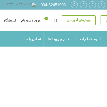
034-32451903
0
وبینارهای آموزشی
ورود / ثبت نام
فروشگاه
آلبـوم خاطـرات
اخبـار و رویداد‌ها
تمـاس با مـا